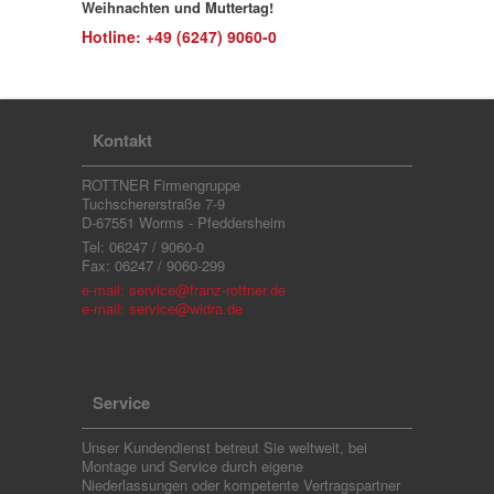
Weihnachten und Muttertag!
Hotline: +49 (6247) 9060-0
Kontakt
ROTTNER Firmengruppe
Tuchschererstraße 7-9
D-67551 Worms - Pfeddersheim
Tel: 06247 / 9060-0
Fax: 06247 / 9060-299
e-mail: service@franz-rottner.de
e-mail: service@widra.de
Service
Unser Kundendienst betreut Sie weltweit, bei
Montage und Service durch eigene
Niederlassungen oder kompetente Vertragspartner