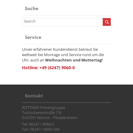
Suche
Service
Unser erfahrener Kundendienst betreut Sie
weltweit bei Montage und Service rund um die
Uhr, auch an
Weihnachten und Muttertag!
Hotline: +49 (6247) 9060-0
Kontakt
ROTTNER Firmengruppe
Tuchschererstraße 7-9
D-67551 Worms - Pfeddersheim
Tel: 06247 / 9060-0
Fax: 06247 / 9060-299