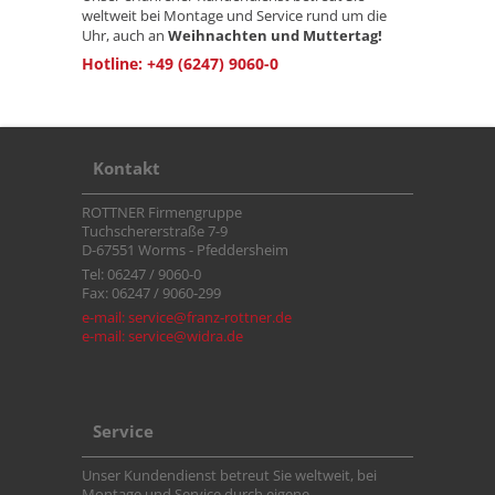
weltweit bei Montage und Service rund um die
Uhr, auch an
Weihnachten und Muttertag!
Hotline: +49 (6247) 9060-0
Kontakt
ROTTNER Firmengruppe
Tuchschererstraße 7-9
D-67551 Worms - Pfeddersheim
Tel: 06247 / 9060-0
Fax: 06247 / 9060-299
e-mail: service@franz-rottner.de
e-mail: service@widra.de
Service
Unser Kundendienst betreut Sie weltweit, bei
Montage und Service durch eigene