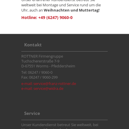
weltweit bei Montage und Service rund um die
Uhr, auch an
Weihnachten und Muttertag!
Hotline: +49 (6247) 9060-0
Kontakt
ROTTNER Firmengruppe
Tuchschererstraße 7-9
D-67551 Worms - Pfeddersheim
Tel: 06247 / 9060-0
Fax: 06247 / 9060-299
e-mail: service@franz-rottner.de
e-mail: service@widra.de
Service
Unser Kundendienst betreut Sie weltweit, bei